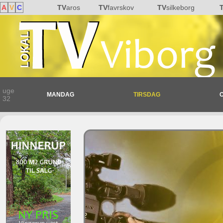
A
V
C
TV
aros
TV
favrskov
TV
silkeborg
uge
MANDAG
TIRSDAG
32