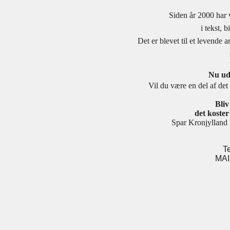
Siden år 2000 har 
i tekst, 
Det er blevet til et levende
Nu udv
Vil du være en del af det 
Bli
det koster 
Spar Kronjylla
T
MAI