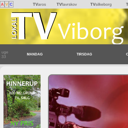
A
V
C
TV
aros
TV
favrskov
TV
silkeborg
uge
MANDAG
TIRSDAG
33