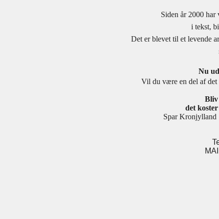
Siden år 2000 har 
i tekst, 
Det er blevet til et levende
Nu udv
Vil du være en del af det 
Bli
det koster 
Spar Kronjylla
T
MAI