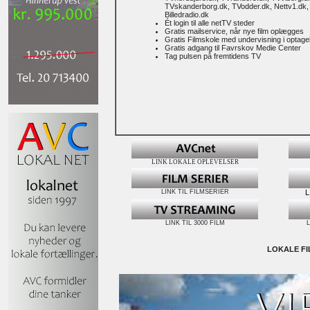
TVskanderborg.dk, TVodder.dk, Nettv1.dk
Billedradio.dk
Ét login til alle netTV steder
Gratis mailservice, når nye film oplægges
Gratis Filmskole med undervisning i optage
Gratis adgang til Favrskov Medie Center
Tag pulsen på fremtidens TV
LINK LOKALE OPLEVELSER
LINK TIL FILMSERIER
L
LINK TIL 3000 FILM
L
LOKALE FI