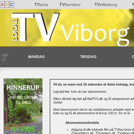
A
V
C
TV
aros
TV
favrskov
TV
silkeborg
uge
MANDAG
TIRSDAG
32
Vil du se mere end 15 sekunder af dette indslag, k
Log ind her
, hvis du har abonnement..
Ellers tilmeld dig
her på NetTV1.dk
og få ubegrænset adg
steder.
Med abonnement sikrer du redaktionens arbejde med en h
Køb nu og få dit abonnement til til kun 100 kr. for et år.
Abonnementsfordele
Adgang til alle lukkede film på TVfavrskov.
TVnorddjurs.dk, TVranders.dk, TVviborg.dk