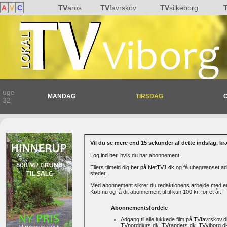
A
V
C
TV
aros
TV
favrskov
TV
silkeborg
uge
MANDAG
TIRSDAG
32
Vil du se mere end 15 sekunder af dette indslag, k
Log ind her
, hvis du har abonnement..
Ellers tilmeld dig
her på NetTV1.dk
og få ubegrænset adg
steder.
Med abonnement sikrer du redaktionens arbejde med en h
Køb nu og få dit abonnement til til kun 100 kr. for et år.
Abonnementsfordele
Adgang til alle lukkede film på TVfavrskov.
TVnorddjurs.dk, TVranders.dk, TVviborg.dk