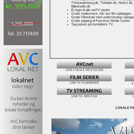
TVskanderborg.dk, TVodder.dk, Nettv1.dk
Billedradio.dk
Ét login til alle netTV steder
Gratis mailservice, når nye film oplægges
Gratis Filmskole med undervisning i optage
Gratis adgang til Favrskov Medie Center
Tag pulsen på fremtidens TV
LINK LOKALE OPLEVELSER
LINK TIL FILMSERIER
L
LINK TIL 3000 FILM
L
LOKALE FI